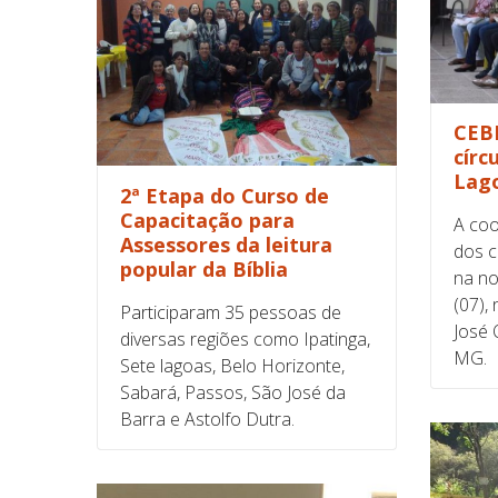
CEBI
círc
Lag
2ª Etapa do Curso de
Capacitação para
A co
Assessores da leitura
dos c
popular da Bíblia
na no
(07),
Participaram 35 pessoas de
José 
diversas regiões como Ipatinga,
MG.
Sete lagoas, Belo Horizonte,
Sabará, Passos, São José da
Barra e Astolfo Dutra.