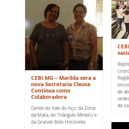
CEBI
saci
Repre
coord
CEBI MG – Marilda sera a
Regiã
nova Secretaria Cleusa
encon
Continua como
de ab
Colaboradora
sedes
de sa
Gente do Vale do Aço, da Zona
da Mata, do Triângulo Mineiro e
da Grande Belo Horizonte.