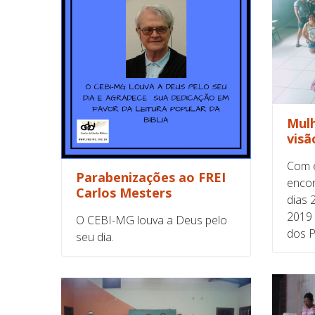
Mulh
visã
Com e
Parabenizações ao FREI
encon
Carlos Mesters
dias 
2019
O CEBI-MG louva a Deus pelo
dos P
seu dia.