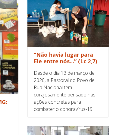
“Não havia lugar para
Ele entre nós…” (Lc 2,7)
Desde o dia 13 de março de
2020, a Pastoral do Povo de
Rua Nacional tem
corajosamente pensado nas
MG:
ações concretas para
combater o conoravirus-19.