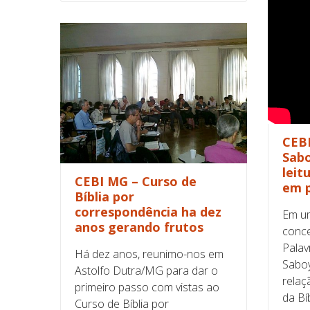
CEBI
Sabo
leit
CEBI MG – Curso de
em 
Bíblia por
correspondência ha dez
Em um
anos gerando frutos
conc
Palav
Há dez anos, reunimo-nos em
Saboy
Astolfo Dutra/MG para dar o
relaç
primeiro passo com vistas ao
da Bí
Curso de Bíblia por