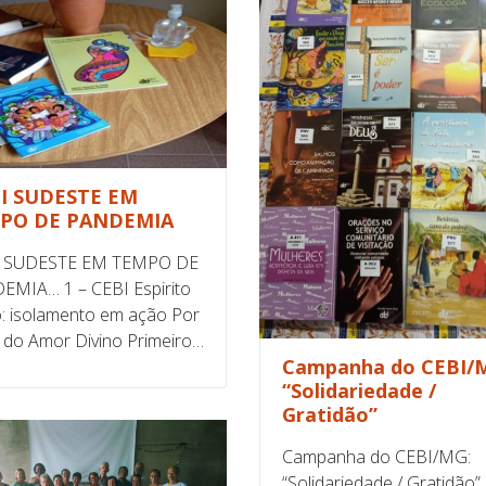
I SUDESTE EM
PO DE PANDEMIA
 SUDESTE EM TEMPO DE
MIA… 1 – CEBI Espirito
: isolamento em ação Por
 do Amor Divino Primeiro…
Campanha do CEBI/
“Solidariedade /
Gratidão”
Campanha do CEBI/MG:
“Solidariedade / Gratidão”.