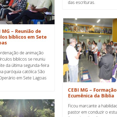
das escrituras.
 MG – Reunião de
ulos bíblicos em Sete
oas
ordenação de animação
írculos bíblicos se reuniu
ite da última segunda-feira
 na paróquia católica São
Operário em Sete Lagoas
CEBI MG – Formação
Ecumênica da Bíblia
Ficou marcante a habilida
pastor em conduzir o est