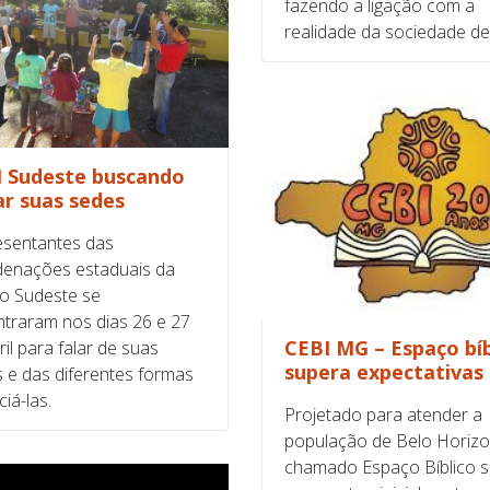
fazendo a ligação com a
realidade da sociedade de
 Sudeste buscando
ar suas sedes
sentantes das
enações estaduais da
o Sudeste se
traram nos dias 26 e 27
CEBI MG – Espaço bíb
ril para falar de suas
supera expectativas
 e das diferentes formas
ciá-las.
Projetado para atender a
população de Belo Horizo
chamado Espaço Bíblico 