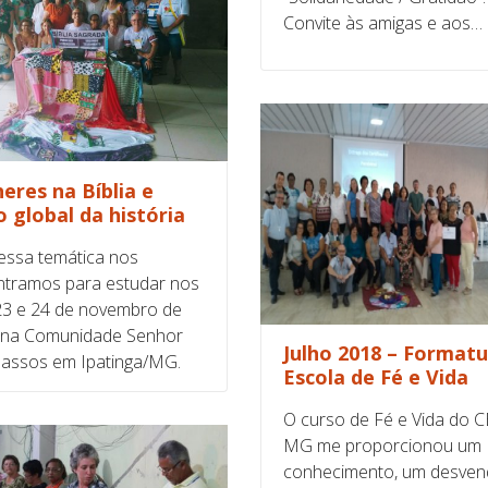
Convite às amigas e aos…
eres na Bíblia e
o global da história
ssa temática nos
tramos para estudar nos
23 e 24 de novembro de
 na Comunidade Senhor
Julho 2018 – Format
assos em Ipatinga/MG.
Escola de Fé e Vida
O curso de Fé e Vida do C
MG me proporcionou um
conhecimento, um desven