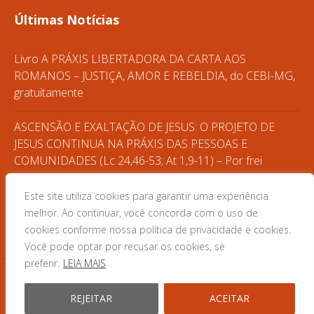
Últimas Notícias
Livro A PRÁXIS LIBERTADORA DA CARTA AOS
ROMANOS – JUSTIÇA, AMOR E REBELDIA, do CEBI-MG,
gratuitamente
ASCENSÃO E EXALTAÇÃO DE JESUS: O PROJETO DE
JESUS CONTINUA NA PRÁXIS DAS PESSOAS E
COMUNIDADES (Lc 24,46-53; At 1,9-11) – Por frei
Gilvander
Este site utiliza cookies para garantir uma experiência
CASA DO POVO – FORMAÇÃO POPULAR
melhor. Ao continuar, você concorda com o uso de
cookies conforme nossa política de privacidade e cookies.
Você pode optar por recusar os cookies, se
preferir.
LEIA MAIS
REJEITAR
ACEITAR
© 2025 CEBI MG · Desenvolvido por Zwei Arts.