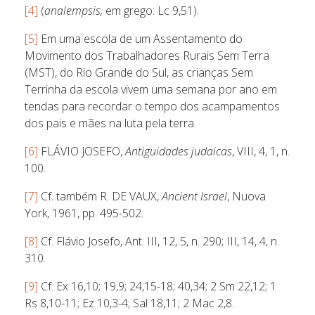
[4]
(
analempsis,
em grego: Lc 9,51).
[5]
Em uma escola de um Assentamento do
Movimento dos Trabalhadores Rurais Sem Terra
(MST), do Rio Grande do Sul, as crianças Sem
Terrinha da escola vivem uma semana por ano em
tendas para recordar o tempo dos acampamentos
dos pais e mães na luta pela terra.
[6]
FLÁVIO JOSEFO,
Antiguidades judaicas
, VIII, 4, 1, n.
100.
[7]
Cf. também R. DE VAUX,
Ancient Israel
, Nuova
York, 1961, pp. 495-502.
[8]
Cf. Flávio Josefo, Ant. III, 12, 5, n. 290; III, 14, 4, n.
310.
[9]
Cf. Ex 16,10; 19,9; 24,15-18; 40,34; 2 Sm 22,12; 1
Rs 8,10-11; Ez 10,3-4; Sal 18,11; 2 Mac 2,8.