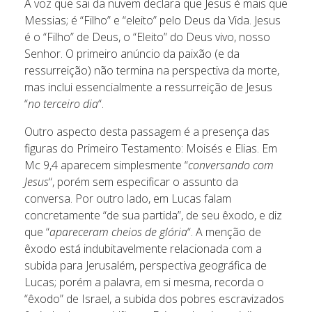
A voz que sai da nuvem declara que Jesus é mais que
Messias; é “Filho” e “eleito” pelo Deus da Vida. Jesus
é o “Filho” de Deus, o “Eleito” do Deus vivo, nosso
Senhor. O primeiro anúncio da paixão (e da
ressurreição) não termina na perspectiva da morte,
mas inclui essencialmente a ressurreição de Jesus
“
no terceiro dia
“.
Outro aspecto desta passagem é a presença das
figuras do Primeiro Testamento: Moisés e Elias. Em
Mc 9,4 aparecem simplesmente “
conversando com
Jesus
“, porém sem especificar o assunto da
conversa. Por outro lado, em Lucas falam
concretamente “de sua partida”, de seu êxodo, e diz
que “
apareceram cheios de glória
“. A menção de
êxodo está indubitavelmente relacionada com a
subida para Jerusalém, perspectiva geográfica de
Lucas; porém a palavra, em si mesma, recorda o
“êxodo” de Israel, a subida dos pobres escravizados