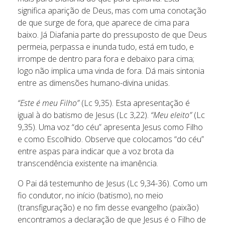
significa aparição de Deus, mas com uma conotação
de que surge de fora, que aparece de cima para
baixo. Já Diafania parte do pressuposto de que Deus
permeia, perpassa e inunda tudo, está em tudo, e
irrompe de dentro para fora e debaixo para cima;
logo não implica uma vinda de fora. Dá mais sintonia
entre as dimensões humano-divina unidas.
“Este é meu Filho”
(Lc 9,35). Esta apresentação é
igual à do batismo de Jesus (Lc 3,22).
“Meu eleito”
(Lc
9,35). Uma voz “do céu” apresenta Jesus como Filho
e como Escolhido. Observe que colocamos “do céu”
entre aspas para indicar que a voz brota da
transcendência existente na imanência.
O Pai dá testemunho de Jesus (Lc 9,34-36). Como um
fio condutor, no início (batismo), no meio
(transfiguração) e no fim desse evangelho (paixão)
encontramos a declaração de que Jesus é o Filho de