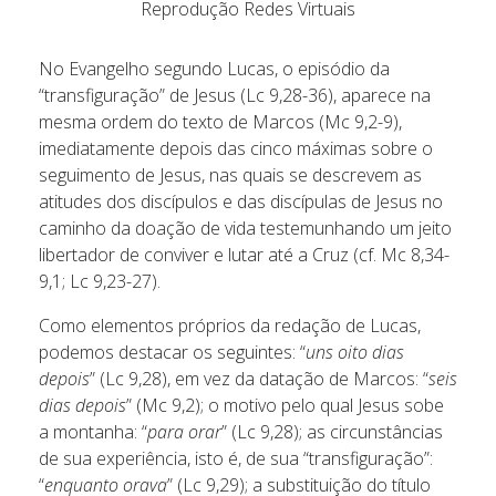
Reprodução Redes Virtuais
No Evangelho segundo Lucas, o episódio da
“transfiguração” de Jesus (Lc 9,28-36), aparece na
mesma ordem do texto de Marcos (Mc 9,2-9),
imediatamente depois das cinco máximas sobre o
seguimento de Jesus, nas quais se descrevem as
atitudes dos discípulos e das discípulas de Jesus no
caminho da doação de vida testemunhando um jeito
libertador de conviver e lutar até a Cruz (cf. Mc 8,34-
9,1; Lc 9,23-27).
Como elementos próprios da redação de Lucas,
podemos destacar os seguintes: “
uns oito dias
depois
” (Lc 9,28), em vez da datação de Marcos: “
seis
dias depois
” (Mc 9,2); o motivo pelo qual Jesus sobe
a montanha: “
para orar
” (Lc 9,28); as circunstâncias
de sua experiência, isto é, de sua “transfiguração”:
“
enquanto orava
” (Lc 9,29); a substituição do título