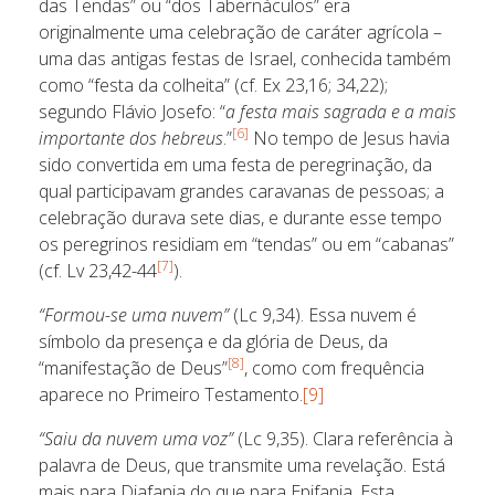
das Tendas” ou “dos Tabernáculos” era
originalmente uma celebração de caráter agrícola –
uma das antigas festas de Israel, conhecida também
como “festa da colheita” (cf. Ex 23,16; 34,22);
segundo Flávio Josefo: “
a festa mais sagrada e a mais
[6]
importante dos hebreus
.”
No tempo de Jesus havia
sido convertida em uma festa de peregrinação, da
qual participavam grandes caravanas de pessoas; a
celebração durava sete dias, e durante esse tempo
os peregrinos residiam em “tendas” ou em “cabanas”
[7]
(cf. Lv 23,42-44
).
“Formou-se uma nuvem”
(Lc 9,34). Essa nuvem é
símbolo da presença e da glória de Deus, da
[8]
“manifestação de Deus”
, como com frequência
aparece no Primeiro Testamento.
[9]
“Saiu da nuvem uma voz”
(Lc 9,35). Clara referência à
palavra de Deus, que transmite uma revelação. Está
mais para Diafania do que para Epifania. Esta