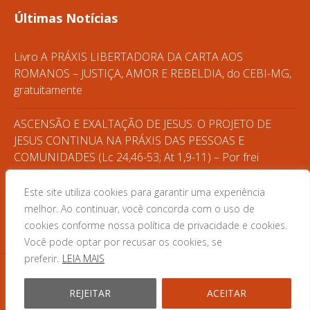
Últimas Notícias
Livro A PRÁXIS LIBERTADORA DA CARTA AOS
ROMANOS – JUSTIÇA, AMOR E REBELDIA, do CEBI-MG,
gratuitamente
ASCENSÃO E EXALTAÇÃO DE JESUS: O PROJETO DE
JESUS CONTINUA NA PRÁXIS DAS PESSOAS E
COMUNIDADES (Lc 24,46-53; At 1,9-11) – Por frei
Gilvander
Este site utiliza cookies para garantir uma experiência
CASA DO POVO – FORMAÇÃO POPULAR
melhor. Ao continuar, você concorda com o uso de
cookies conforme nossa política de privacidade e cookies.
Você pode optar por recusar os cookies, se
preferir.
LEIA MAIS
REJEITAR
ACEITAR
© 2025 CEBI MG · Desenvolvido por Zwei Arts.