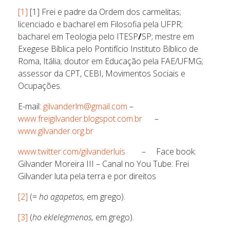
[1]
[1] Frei e padre da Ordem dos carmelitas;
licenciado e bacharel em Filosofia pela UFPR;
bacharel em Teologia pelo ITESP
/
SP; mestre em
Exegese Bíblica pelo Pontifício Instituto Bíblico de
Roma, Itália; doutor em Educação pela FAE/UFMG;
assessor da CPT, CEBI, Movimentos Sociais e
Ocupações.
E-mail:
gilvanderlm@gmail.com
–
www.freigilvander.blogspot.com.br
–
www.gilvander.org.br
www.twitter.com/gilvanderluis
– Face book:
Gilvander Moreira III – Canal no You Tube: Frei
Gilvander luta pela terra e por direitos
[2]
(=
ho agapetos,
em grego).
[3]
(
ho eklelegmenos,
em grego).