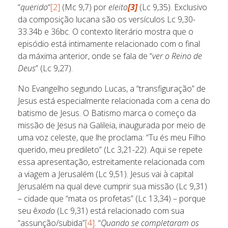
“
querido
“
[2]
(Mc 9,7) por
eleito
[3]
(Lc 9,35). Exclusivo
da composição lucana são os versículos Lc 9,30-
33.34b e 36bc. O contexto literário mostra que o
episódio está intimamente relacionado com o final
da máxima anterior, onde se fala de “
ver o Reino de
Deus
” (Lc 9,27).
No Evangelho segundo Lucas, a “transfiguração” de
Jesus está especialmente relacionada com a cena do
batismo de Jesus. O Batismo marca o começo da
missão de Jesus na Galileia, inaugurada por meio de
uma voz celeste, que lhe proclama: “Tu és meu Filho
querido, meu predileto” (Lc 3,21-22). Aqui se repete
essa apresentação, estreitamente relacionada com
a viagem a Jerusalém (Lc 9,51). Jesus vai à capital
Jerusalém na qual deve cumprir sua missão (Lc 9,31)
– cidade que “mata os profetas” (Lc 13,34) – porque
seu ê
xodo
(Lc 9,31) está relacionado com sua
“assunção/subida”
[4]
. “
Quando se completaram os