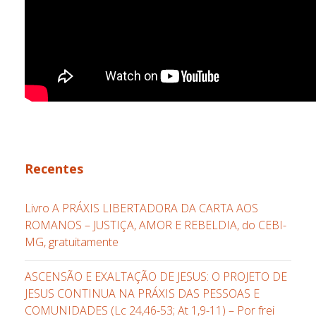
Recentes
Livro A PRÁXIS LIBERTADORA DA CARTA AOS
ROMANOS – JUSTIÇA, AMOR E REBELDIA, do CEBI-
MG, gratuitamente
ASCENSÃO E EXALTAÇÃO DE JESUS: O PROJETO DE
JESUS CONTINUA NA PRÁXIS DAS PESSOAS E
COMUNIDADES (Lc 24,46-53; At 1,9-11) – Por frei