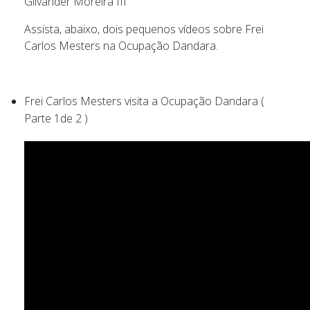
Gilvander Moreira III
Assista, abaixo, dois pequenos vídeos sobre Frei
Carlos Mesters na Ocupação Dandara.
Frei Carlos Mesters visita a Ocupação Dandara (
Parte 1de 2 )