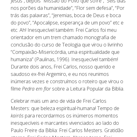
Jesus”, depois “Missão do Povo que sofre”, “Seis dias
nos porões da humanidade”, “Flor sem defesa”, “Por
trás das palavras”, “Jeremias, boca de Deus e boca
do povo”, “Apocalipse, esperança de um povo” etc e
etc. Ah! Inesquecível também: Frei Carlos foi meu
orientador em um trem chamado monografia de
conclusão do curso de Teologia que virou o livrinho
“Compaixão-Misericórdia, uma espiritualidade que
humaniza” (Paulinas, 1996). Inesquecível também!
Durante dois anos, Frei Carlos, nosso querido e
saudoso ex-frei Argemiro, e eu nos reunimos
inúmeras vezes e construímos o roteiro que virou o
filme
Pedra em flor
sobre a Leitura Popular da Bíblia.
Celebrar mais um ano de vida de Frei Carlos
Mesters: que beleza espiritual-humana! Tempo de
kairós
para recordarmos os inúmeros momentos
inesquecíveis e marcantes vivenciados ao lado do
Paulo Freire da Bíblia: Frei Carlos Mesters. Gratidão