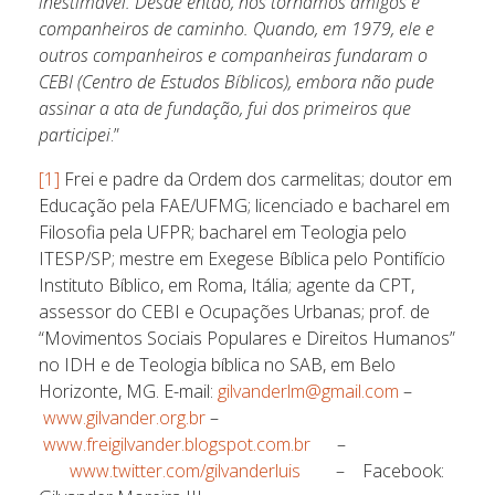
inestimável. Desde então, nos tornamos amigos e
companheiros de caminho. Quando, em 1979, ele e
outros companheiros e companheiras fundaram o
CEBI (Centro de Estudos Bíblicos), embora não pude
assinar a ata de fundação, fui dos primeiros que
participei
.”
[1]
Frei e padre da Ordem dos carmelitas; doutor em
Educação pela FAE/UFMG; licenciado e bacharel em
Filosofia pela UFPR; bacharel em Teologia pelo
ITESP/SP; mestre em Exegese Bíblica pelo Pontifício
Instituto Bíblico, em Roma, Itália; agente da CPT,
assessor do CEBI e Ocupações Urbanas; prof. de
“Movimentos Sociais Populares e Direitos Humanos”
no IDH e de Teologia bíblica no SAB, em Belo
Horizonte, MG. E-mail:
gilvanderlm@gmail.com
–
www.gilvander.org.br
–
www.freigilvander.blogspot.com.br
–
www.twitter.com/gilvanderluis
– Facebook: