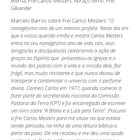
eterna, Frei Carlos Mesters. Abraço terno. Frei
Gilvander
Marcelo Barros sobre Frei Carlos Mesters: “
O
nonagésimo ano de um menino profeta. Neste dia em
que o nosso querido irmão e mestre Carlos Mesters
entra no seu nonagésimo ano de vida, nós, seus
amigos/as e discípulos/as celebramos a ação de
graças ao Espírito que presenteou as Igrejas e o
mundo dos pobres com a vida e a missão dele, flor
frágil, mas muito resistente e que nunca deixou de
transpirar e contaminar o universo com o perfume
divino.
Conheci Carlos em 1977, quando comecei a
fazer parte do secretariado nacional da Comissão
Pastoral da Terra (CPT) e fui encarregado de escrever
um livro sobre “A Bíblia e a Luta pela Terra”. Procurei
o frei Carlos Mesters para me situar no que estava
sendo pensado, na linha de uma leitura bíblica a
partir do povo. Ele me recebeu e me deu uma ajuda