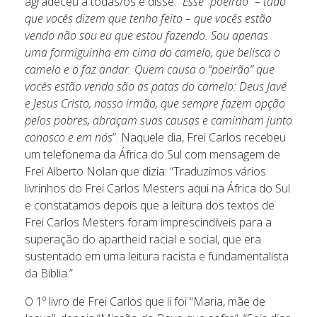
agradeceu a todas/os e disse: “
Esse “poeirão” – tudo
que vocês dizem que tenho feito – que vocês estão
vendo não sou eu que estou fazendo. Sou apenas
uma formiguinha em cima do camelo, que belisca o
camelo e o faz andar. Quem causa o “poeirão” que
vocês estão vendo são as patas do camelo: Deus Javé
e Jesus Cristo, nosso irmão, que sempre fazem opção
pelos pobres, abraçam suas causas e caminham junto
conosco e em nós
”. Naquele dia, Frei Carlos recebeu
um telefonema da África do Sul com mensagem de
Frei Alberto Nolan que dizia: “Traduzimos vários
livrinhos do Frei Carlos Mesters aqui na África do Sul
e constatamos depois que a leitura dos textos de
Frei Carlos Mesters foram imprescindíveis para a
superação do apartheid racial e social, que era
sustentado em uma leitura racista e fundamentalista
da Bíblia.”
O 1º livro de Frei Carlos que li foi “Maria, mãe de