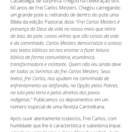
Casaldáliga, de surpresa, chegou na celebração dos
60 anos de Frei Carlos Mesters. Chegou carregando
um grande pote e, retirando de dentro do pote uma
Bíblia da edição Pastoral, dizia: “
Frei Carlos Mesters é
presença do Deus da vida no nosso meio que retira
do baú, do pote, coisas velhas que são coisas da vida
e da caminhada. Carlos Mesters democratiza o acesso
aos textos bíblicos ao nos ensinar a fazer leitura
bíblica de forma comunitária, ecumênica,
transformadora e militante. Quem não leu ainda deve
ler todos os livrinhos do frei Carlos Mesters. Seus
textos, frei Carlos, nos ajudam na caminhada de
enfrentamento ao latifúndio, na Opção pelos Pobres,
na luta pela terra e pelos direitos dos povos
indígenas
.” Publicamos os depoimentos em um
número especial de uma Revista Carmelitana.
Após ouvir atentamente todas/os, Frei Carlos, com
humildade que lhe é característica e sabedoria ímpar,