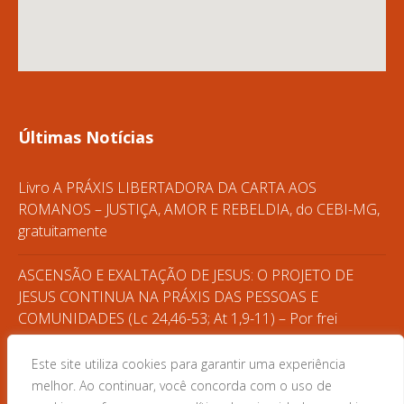
Últimas Notícias
Livro A PRÁXIS LIBERTADORA DA CARTA AOS
ROMANOS – JUSTIÇA, AMOR E REBELDIA, do CEBI-MG,
gratuitamente
ASCENSÃO E EXALTAÇÃO DE JESUS: O PROJETO DE
JESUS CONTINUA NA PRÁXIS DAS PESSOAS E
COMUNIDADES (Lc 24,46-53; At 1,9-11) – Por frei
Gilvander
Este site utiliza cookies para garantir uma experiência
CASA DO POVO – FORMAÇÃO POPULAR
melhor. Ao continuar, você concorda com o uso de