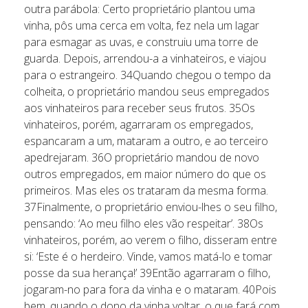
outra parábola: Certo proprietário plantou uma
vinha, pôs uma cerca em volta, fez nela um lagar
para esmagar as uvas, e construiu uma torre de
guarda. Depois, arrendou-a a vinhateiros, e viajou
para o estrangeiro. 34Quando chegou o tempo da
colheita, o proprietário mandou seus empregados
aos vinhateiros para receber seus frutos. 35Os
vinhateiros, porém, agarraram os empregados,
espancaram a um, mataram a outro, e ao terceiro
apedrejaram. 36O proprietário mandou de novo
outros empregados, em maior número do que os
primeiros. Mas eles os trataram da mesma forma.
37Finalmente, o proprietário enviou-lhes o seu filho,
pensando: ‘Ao meu filho eles vão respeitar’. 38Os
vinhateiros, porém, ao verem o filho, disseram entre
si: ‘Este é o herdeiro. Vinde, vamos matá-lo e tomar
posse da sua herança!’ 39Então agarraram o filho,
jogaram-no para fora da vinha e o mataram. 40Pois
bem, quando o dono da vinha voltar, o que fará com