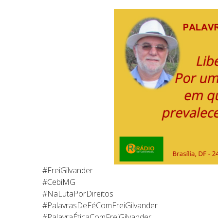
#FreiGilvander
#CebiMG
#NaLutaPorDireitos
#PalavrasDeFéComFreiGilvander
#PalavraÉticaComFreiGilvander