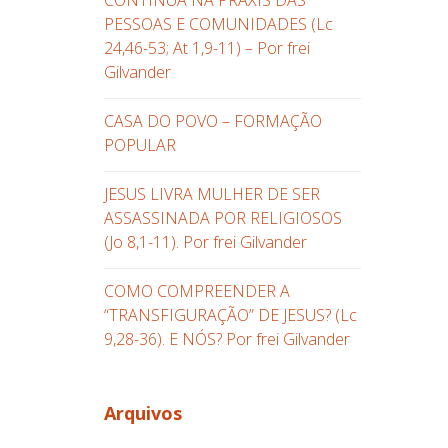
CONTINUA NA PRÁXIS DAS
ima
PESSOAS E COMUNIDADES (Lc
u
24,46-53; At 1,9-11) – Por frei
ara
Gilvander
aixo
ara
CASA DO POVO – FORMAÇÃO
umentar
POPULAR
u
iminuir
JESUS LIVRA MULHER DE SER
ASSASSINADA POR RELIGIOSOS
olume.
(Jo 8,1-11). Por frei Gilvander
COMO COMPREENDER A
“TRANSFIGURAÇÃO” DE JESUS? (Lc
9,28-36). E NÓS? Por frei Gilvander
Arquivos