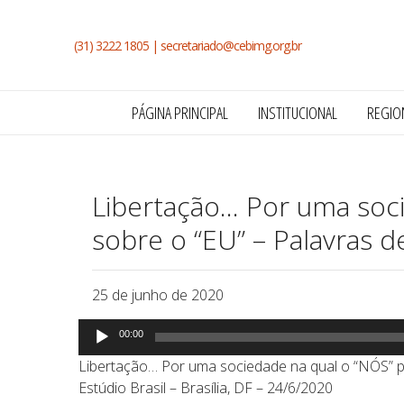
(31) 3222 1805 |
secretariado@cebimg.org.br
PÁGINA PRINCIPAL
INSTITUCIONAL
REGIO
Libertação… Por uma soci
sobre o “EU” – Palavras d
25 de junho de 2020
Tocador
00:00
de
Libertação… Por uma sociedade na qual o “NÓS” pre
áudio
Estúdio Brasil – Brasília, DF – 24/6/2020