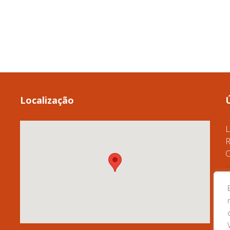
Localização
L
R
C
A
D
C
G