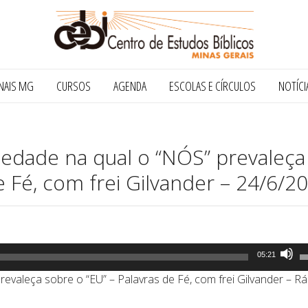
NAIS MG
CURSOS
AGENDA
ESCOLAS E CÍRCULOS
NOTÍCI
edade na qual o “NÓS” prevaleça
e Fé, com frei Gilvander – 24/6/2
U
05:21
a
valeça sobre o “EU” – Palavras de Fé, com frei Gilvander – Rá
s
p