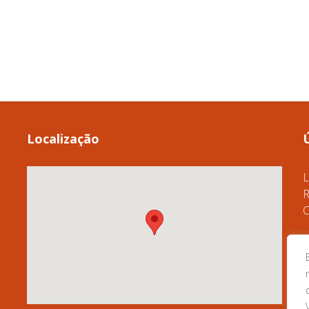
Localização
L
R
C
A
D
C
G