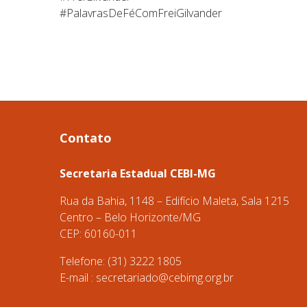
#PalavrasDeFéComFreiGilvander
Contato
Secretaria Estadual CEBI-MG
Rua da Bahia, 1148 – Edifício Maleta, Sala 1215
Centro – Belo Horizonte/MG
CEP: 60160-011
Telefone: (31) 3222 1805
E-mail :
secretariado@cebimg.org.br