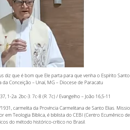
sus diz que é bom que Ele parta para que venha o Espírito Santo
a da Conceição – Unaí, MG – Diocese de Paracatu
7, 1-2a. 2bc-3. 7c-8 (R. 7c) / Evangelho – João 16,5-11
1931, carmelita da Província Carmelitana de Santo Elias. Missi
r em Teologia Bíblica, é biblista do CEBI (Centro Ecumênico de
icos do método histórico-crítico no Brasil.