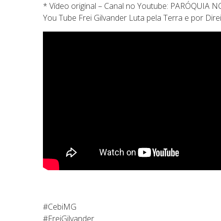
* Vídeo original – Canal no Youtube: PARÓQUI
You Tube Frei Gilvander Luta pela Terra e por Dir
#CebiMG
#FreiGilvander