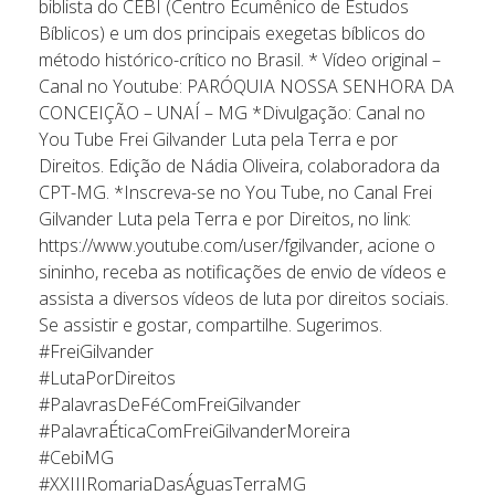
biblista do CEBI (Centro Ecumênico de Estudos
Bíblicos) e um dos principais exegetas bíblicos do
método histórico-crítico no Brasil. * Vídeo original –
Canal no Youtube: PARÓQUIA NOSSA SENHORA DA
CONCEIÇÃO – UNAÍ – MG *Divulgação: Canal no
You Tube Frei Gilvander Luta pela Terra e por
Direitos. Edição de Nádia Oliveira, colaboradora da
CPT-MG. *Inscreva-se no You Tube, no Canal Frei
Gilvander Luta pela Terra e por Direitos, no link:
https://www.youtube.com/user/fgilvander, acione o
sininho, receba as notificações de envio de vídeos e
assista a diversos vídeos de luta por direitos sociais.
Se assistir e gostar, compartilhe. Sugerimos.
#FreiGilvander
#LutaPorDireitos
#PalavrasDeFéComFreiGilvander
#PalavraÉticaComFreiGilvanderMoreira
#CebiMG
#XXIIIRomariaDasÁguasTerraMG