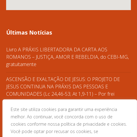
Últimas Notícias
Livro A PRÁXIS LIBERTADORA DA CARTA AOS
ROMANOS – JUSTIÇA, AMOR E REBELDIA, do CEBI-MG,
gratuitamente
ASCENSÃO E EXALTAÇÃO DE JESUS: O PROJETO DE
JESUS CONTINUA NA PRÁXIS DAS PESSOAS E
COMUNIDADES (Lc 24,46-53; At 1,9-11) – Por frei
Gilvander
Este site utiliza cookies para garantir uma experiência
CASA DO POVO – FORMAÇÃO POPULAR
melhor. Ao continuar, você concorda com o uso de
cookies conforme nossa política de privacidade e cookies.
Você pode optar por recusar os cookies, se