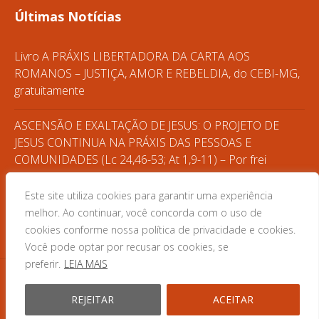
Últimas Notícias
Livro A PRÁXIS LIBERTADORA DA CARTA AOS
ROMANOS – JUSTIÇA, AMOR E REBELDIA, do CEBI-MG,
gratuitamente
ASCENSÃO E EXALTAÇÃO DE JESUS: O PROJETO DE
JESUS CONTINUA NA PRÁXIS DAS PESSOAS E
COMUNIDADES (Lc 24,46-53; At 1,9-11) – Por frei
Gilvander
Este site utiliza cookies para garantir uma experiência
CASA DO POVO – FORMAÇÃO POPULAR
melhor. Ao continuar, você concorda com o uso de
cookies conforme nossa política de privacidade e cookies.
Você pode optar por recusar os cookies, se
preferir.
LEIA MAIS
REJEITAR
ACEITAR
© 2025 CEBI MG · Desenvolvido por Zwei Arts.